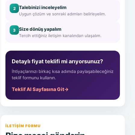
Talebinizi inceleyelim
2
Uygun çözüm ve sonraki adımları belirleyelim.
Size dönüş yapalım
3
Tercih ettiğiniz iletişim kanalından ulaşalım.
Detaylı fiyat teklifi mi arıyorsunuz?
İhtiyaçlarınızı birkaç kısa adımda paylaşabileceğiniz
teklif formunu kullanın.
Teklif Al Sayfasına Git
→
Web sitesi
İLETIŞIM FORMU