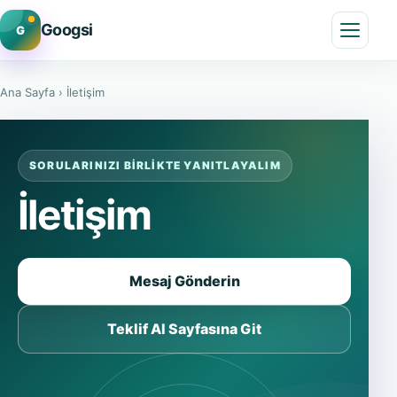
Googsi
G
Menü
Ana Sayfa
›
İletişim
SORULARINIZI BIRLIKTE YANITLAYALIM
İletişim
Mesaj Gönderin
Teklif Al Sayfasına Git