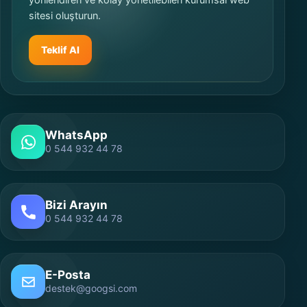
yönlendiren ve kolay yönetilebilen kurumsal web
sitesi oluşturun.
Teklif Al
WhatsApp
0 544 932 44 78
Bizi Arayın
0 544 932 44 78
E-Posta
destek@googsi.com