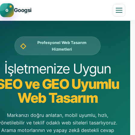
Googsi
G
Menü
Profesyonel Web Tasarım
◇
Hizmetleri
İşletmenize Uygun
SEO ve GEO Uyumlu
Web Tasarım
Markanızı doğru anlatan, mobil uyumlu, hızlı,
yönetilebilir ve teklif odaklı web siteleri tasarlıyoruz.
Arama motorlarının ve yapay zekâ destekli cevap