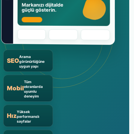
Markanızı dijitalde
güçlü gösterin.
Arama
SEO
görünürlüğüne
uygun yapı
Tüm
ekranlarda
Mobil
uyumlu
deneyim
Yüksek
Hız
performanslı
sayfalar