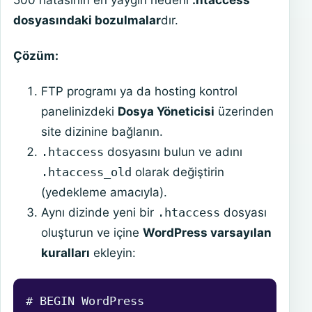
500 hatasının en yaygın nedeni
.htaccess
dosyasındaki bozulmalar
dır.
Çözüm:
FTP programı ya da hosting kontrol
panelinizdeki
Dosya Yöneticisi
üzerinden
site dizinine bağlanın.
.htaccess
dosyasını bulun ve adını
.htaccess_old
olarak değiştirin
(yedekleme amacıyla).
Aynı dizinde yeni bir
.htaccess
dosyası
oluşturun ve içine
WordPress varsayılan
kuralları
ekleyin:
# BEGIN WordPress