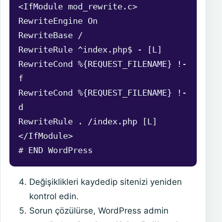
<IfModule mod_rewrite.c>
RewriteEngine On
RewriteBase /
RewriteRule ^index.php$ - [L]
RewriteCond %{REQUEST_FILENAME} !-
f
RewriteCond %{REQUEST_FILENAME} !-
d
RewriteRule . /index.php [L]
</IfModule>
# END WordPress
Değişiklikleri kaydedip sitenizi yeniden
kontrol edin.
Sorun çözülürse, WordPress admin