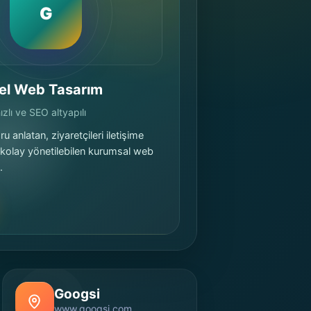
G
el Web Tasarım
zlı ve SEO altyapılı
u anlatan, ziyaretçileri iletişime
 kolay yönetilebilen kurumsal web
.
Googsi
www.googsi.com