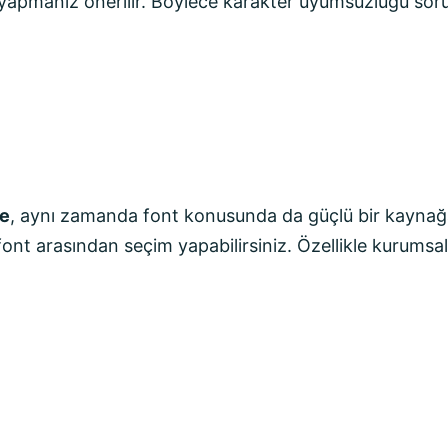
me yapmanız önerilir. Böylece karakter uyumsuzluğu so
e
, aynı zamanda font konusunda da güçlü bir kaynağa
nt arasından seçim yapabilirsiniz. Özellikle kurumsal v