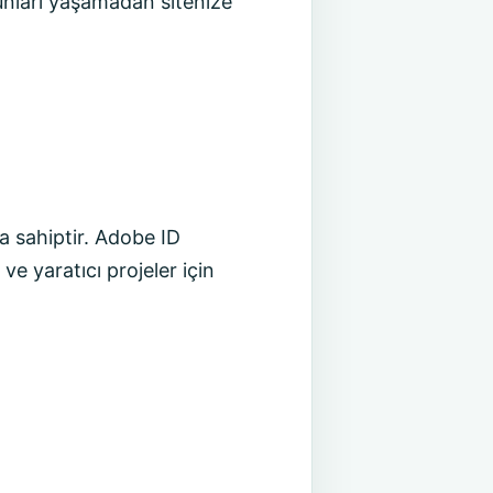
runları yaşamadan sitenize
 sahiptir. Adobe ID
e yaratıcı projeler için