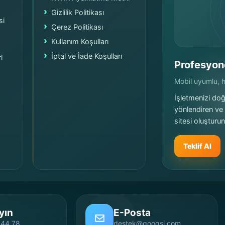
Gizlilik Politikası
si
Çerez Politikası
Kullanım Koşulları
İptal ve İade Koşulları
i
Profesyon
Mobil uyumlu, hı
İşletmenizi doğr
yönlendiren ve
sitesi oluşturun
Teklif Al
yın
E-Posta
 44 78
destek@googsi.com