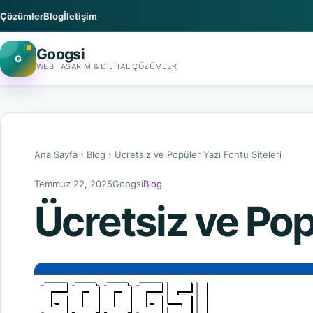
Çözümler
Blog
İletişim
Googsi
G
WEB TASARIM & DIJITAL ÇÖZÜMLER
Ana Sayfa
›
Blog
›
Ücretsiz ve Popüler Yazı Fontu Siteleri
Temmuz 22, 2025
Googsi
Blog
Ücretsiz ve Pop