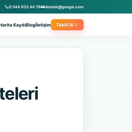
0 544 932 44 78
destek@googsi.com
Harita Kaydı
Blog
İletişim
Teklif Al
teleri