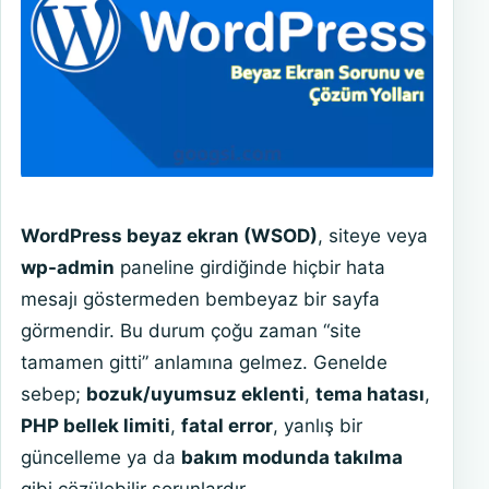
WordPress beyaz ekran (WSOD)
, siteye veya
wp-admin
paneline girdiğinde hiçbir hata
mesajı göstermeden bembeyaz bir sayfa
görmendir. Bu durum çoğu zaman “site
tamamen gitti” anlamına gelmez. Genelde
sebep;
bozuk/uyumsuz eklenti
,
tema hatası
,
PHP bellek limiti
,
fatal error
, yanlış bir
güncelleme ya da
bakım modunda takılma
gibi çözülebilir sorunlardır.