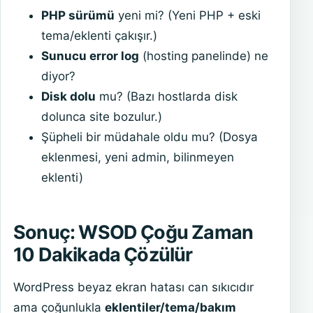
PHP sürümü
yeni mi? (Yeni PHP + eski
tema/eklenti çakışır.)
Sunucu error log
(hosting panelinde) ne
diyor?
Disk dolu
mu? (Bazı hostlarda disk
dolunca site bozulur.)
Şüpheli bir müdahale oldu mu? (Dosya
eklenmesi, yeni admin, bilinmeyen
eklenti)
Sonuç: WSOD Çoğu Zaman
10 Dakikada Çözülür
WordPress beyaz ekran hatası can sıkıcıdır
ama çoğunlukla
eklentiler/tema/bakım