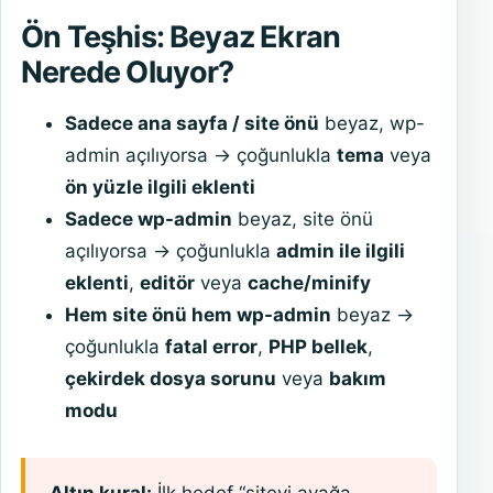
Ön Teşhis: Beyaz Ekran
Nerede Oluyor?
Sadece ana sayfa / site önü
beyaz, wp-
admin açılıyorsa → çoğunlukla
tema
veya
ön yüzle ilgili eklenti
Sadece wp-admin
beyaz, site önü
açılıyorsa → çoğunlukla
admin ile ilgili
eklenti
,
editör
veya
cache/minify
Hem site önü hem wp-admin
beyaz →
çoğunlukla
fatal error
,
PHP bellek
,
çekirdek dosya sorunu
veya
bakım
modu
Altın kural:
İlk hedef “siteyi ayağa