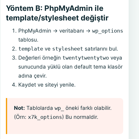
Yöntem B: PhpMyAdmin ile
template/stylesheet değiştir
PhpMyAdmin → veritabanı →
wp_options
tablosu.
template
ve
stylesheet
satırlarını bul.
Değerleri örneğin
twentytwentytwo
veya
sunucunda yüklü olan default tema klasör
adına çevir.
Kaydet ve siteyi yenile.
Not:
Tablolarda
wp_
öneki farklı olabilir.
(Örn:
x7k_options
) Bu normaldir.