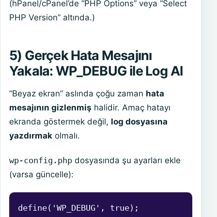
(hPanel/cPanel’de “PHP Options” veya “Select
PHP Version” altında.)
5) Gerçek Hata Mesajını
Yakala: WP_DEBUG ile Log Al
“Beyaz ekran” aslında çoğu zaman
hata
mesajının gizlenmiş
halidir. Amaç hatayı
ekranda göstermek değil,
log dosyasına
yazdırmak
olmalı.
wp-config.php
dosyasında şu ayarları ekle
(varsa güncelle):
define('WP_DEBUG', true);
