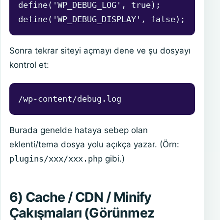
define('WP_DEBUG_LOG', true);

define('WP_DEBUG_DISPLAY', false);
Sonra tekrar siteyi açmayı dene ve şu dosyayı
kontrol et:
/wp-content/debug.log
Burada genelde hataya sebep olan
eklenti/tema dosya yolu açıkça yazar. (Örn:
plugins/xxx/xxx.php
gibi.)
6) Cache / CDN / Minify
Çakışmaları (Görünmez