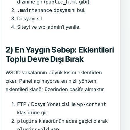
dizinine gir (
public_html
gibi).
.maintenance
dosyasını bul.
Dosyayı sil.
Siteyi ve wp-admin’i yenile.
2) En Yaygın Sebep: Eklentileri
Toplu Devre Dışı Bırak
WSOD vakalarının büyük kısmı eklentiden
çıkar. Panel açılmıyorsa en hızlı yöntem,
eklentileri klasör üzerinden pasife almaktır.
FTP / Dosya Yöneticisi ile
wp-content
klasörüne gir.
plugins
klasörünün adını geçici olarak
plugins-old
yap.