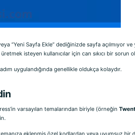
eya “Yeni Sayfa Ekle” dediğinizde sayfa açılmıyor ve 
retmek isteyen kullanıcılar için can sıkıcı bir sorun ola
dım uygulandığında genellikle oldukça kolaydır.
din
ress’in varsayılan temalarından biriyle (örneğin
Twent
in.
 temanıza eklenmiş özel kodlardan veya uyumsuz bir 