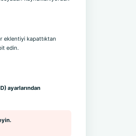
r eklentiyi kapattıktan
it edin.
ID) ayarlarından
eyin.