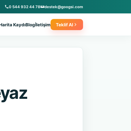
0 544 932 44 78
destek@googsi.com
Harita Kaydı
Blog
İletişim
Teklif Al
eyaz