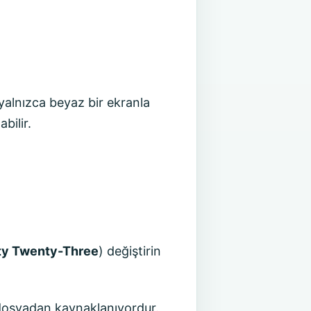
yalnızca beyaz bir ekranla
bilir.
y Twenty-Three
) değiştirin
dosyadan kaynaklanıyordur.