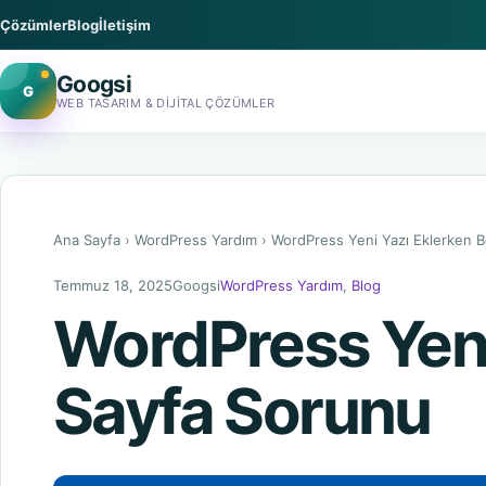
Çözümler
Blog
İletişim
Googsi
G
WEB TASARIM & DIJITAL ÇÖZÜMLER
Ana Sayfa
›
WordPress Yardım
›
WordPress Yeni Yazı Eklerken 
Temmuz 18, 2025
Googsi
WordPress Yardım
,
Blog
WordPress Yeni
Sayfa Sorunu