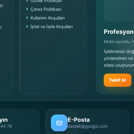
Gizlilik Politikası
si
Çerez Politikası
Kullanım Koşulları
İptal ve İade Koşulları
i
Profesyon
Mobil uyumlu, hı
İşletmenizi doğr
yönlendiren ve
sitesi oluşturun
Teklif Al
yın
E-Posta
 44 78
destek@googsi.com