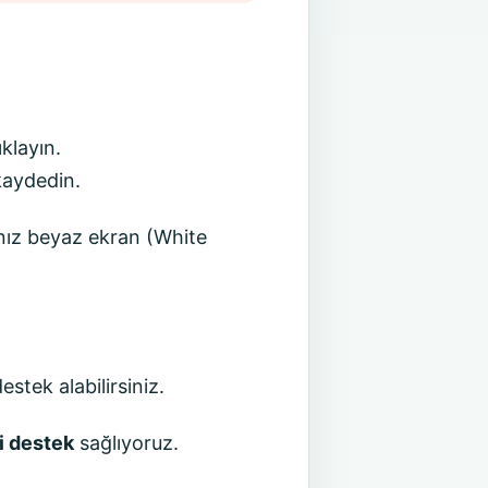
klayın.
kaydedin.
nız beyaz ekran (White
stek alabilirsiniz.
i destek
sağlıyoruz.