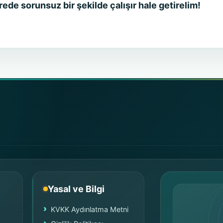
rede sorunsuz bir şekilde çalışır hale getirelim!
Yasal ve Bilgi
KVKK Aydınlatma Metni