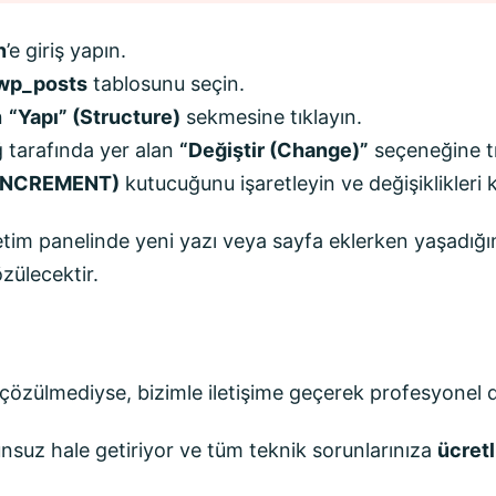
n
’e giriş yapın.
wp_posts
tablosunu seçin.
n
“Yapı” (Structure)
sekmesine tıklayın.
 tarafında yer alan
“Değiştir (Change)”
seçeneğine tı
_INCREMENT)
kutucuğunu işaretleyin ve değişiklikleri 
tim panelinde yeni yazı veya sayfa eklerken yaşadığı
zülecektir.
özülmediyse, bizimle iletişime geçerek profesyonel de
unsuz hale getiriyor ve tüm teknik sorunlarınıza
ücretl