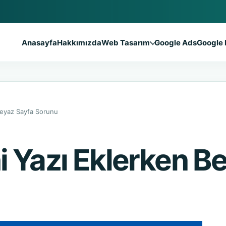
Anasayfa
Hakkımızda
Web Tasarım
Google Ads
Google 
Beyaz Sayfa Sorunu
 Yazı Eklerken B