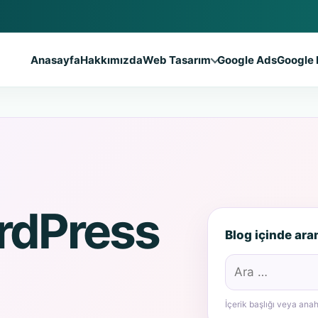
Anasayfa
Hakkımızda
Web Tasarım
Google Ads
Google 
rdPress
Blog içinde ar
Arama:
İçerik başlığı veya anah