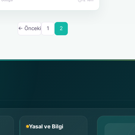
Googsi
12 Tem
← Önceki
1
2
Yasal ve Bilgi