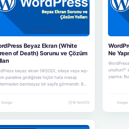
rdPress Beyaz Ekran (White
WordPre
reen of Death) Sorunu ve Çözüm
Ne Yapm
ları
WordPress 
unuttun?” 
dPress beyaz ekran (WSOD), siteye veya wp-
yapma: Bu
in paneline girdiğinde hiçbir hata mesajı
termeden bembeyaz bir sayfa görmendir. Bu
rum…
Googsi
18 Tem
0
Googsi