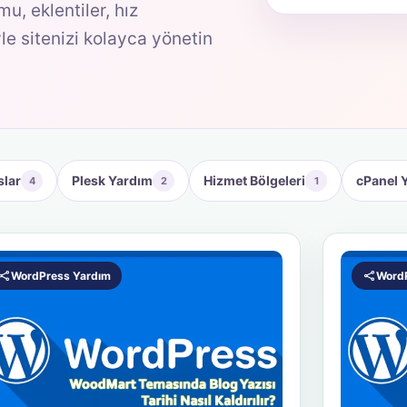
, eklentiler, hız
e sitenizi kolayca yönetin
slar
Plesk Yardım
Hizmet Bölgeleri
cPanel 
4
2
1
WordPress Yardım
Word