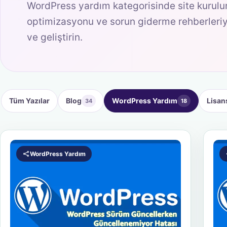
WordPress yardım kategorisinde site kurulumu
optimizasyonu ve sorun giderme rehberleriyl
ve geliştirin.
Tüm Yazılar
Blog
WordPress Yardım
Lisan
34
18
WordPress Yardım