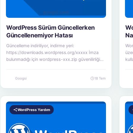
WordPress Sürüm Güncellerken
Wo
Güncellenemiyor Hatası
Nas
Güncelleme indiriliyor, indirme yeri:
Wor
https://downloads.wordpress.org/xxxxx İmza
üzer
bulunmadığı için wordpress-xxx.zip güvenilirliği
kull
doğrulanamadı. Güncelleme paketi açılıyor…
Dosyalar kopyalanamıyor.: wordpress/xxx
Googsi
18 Tem
Kurulum başarısız…
WordPress Yardım