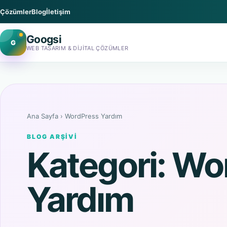
Çözümler
Blog
İletişim
Googsi
G
WEB TASARIM & DIJITAL ÇÖZÜMLER
Ana Sayfa
›
WordPress Yardım
BLOG ARŞIVI
Kategori:
Wo
Yardım