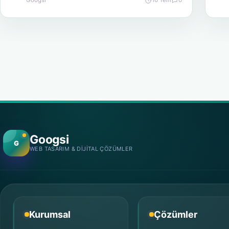
Googsi
16 Tem
0
Yazı sayfalaması
Googsi
G
WEB TASARIM & DIJITAL ÇÖZÜMLER
Kurumsal
Çözümler