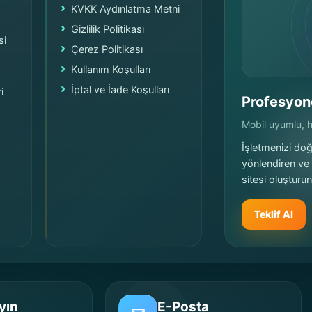
KVKK Aydınlatma Metni
Gizlilik Politikası
si
Çerez Politikası
Kullanım Koşulları
İptal ve İade Koşulları
i
Profesyon
Mobil uyumlu, hı
İşletmenizi doğr
yönlendiren ve
sitesi oluşturun
Teklif Al
yın
E-Posta