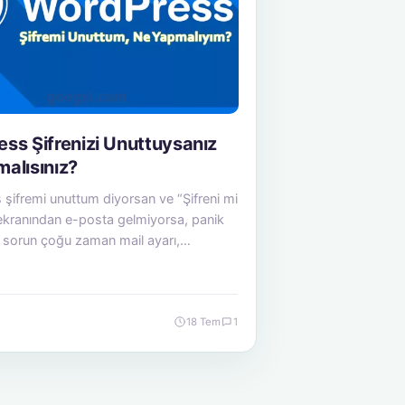
ss Şifrenizi Unuttuysanız
alısınız?
şifremi unuttum diyorsan ve “Şifreni mi
ekranından e-posta gelmiyorsa, panik
 sorun çoğu zaman mail ayarı,…
18 Tem
1