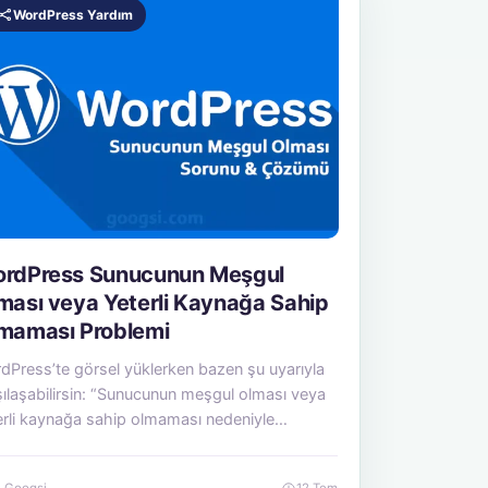
WordPress Yardım
rdPress Sunucunun Meşgul
ması veya Yeterli Kaynağa Sahip
maması Problemi
dPress’te görsel yüklerken bazen şu uyarıyla
şılaşabilirsin: “Sunucunun meşgul olması veya
erli kaynağa sahip olmaması nedeniyle
üntünün işlenmesi başarısız…