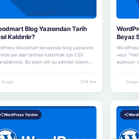
odmart Blog Yazısından Tarih
WordPre
ıl Kaldırılır?
Beyaz 
dPress Woodmart temasında blog yazılarının
WordPress 
inde yer alan tarihleri kaldırmak için CSS
veya “Yeni
anabilirsiniz. Bu işlem için şu adımları izleyin:…
açılmıyor v
karşılaşıy
Googsi
18 Tem
Googsi
WordPress Yardım
Word