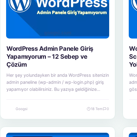
WordPress Admin Panele Giriş
Wo
Yapamıyorum – 12 Sebep ve
Sc
Çözüm
Yol
Her şey yolundayken bir anda WordPress sitenizin
Wor
admin paneline (wp-admin / wp-login.php) giriş
adm
yapamıyor olabilirsiniz. Bu yazıya geldiğinize
gös
göre…
du
Googsi
18 Tem
0